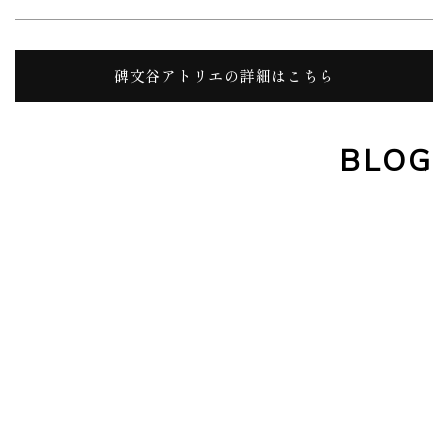
碑文谷アトリエの詳細はこちら
BLOG
[!% if (image.url!="") { %]
[!% } %]
[%title%]